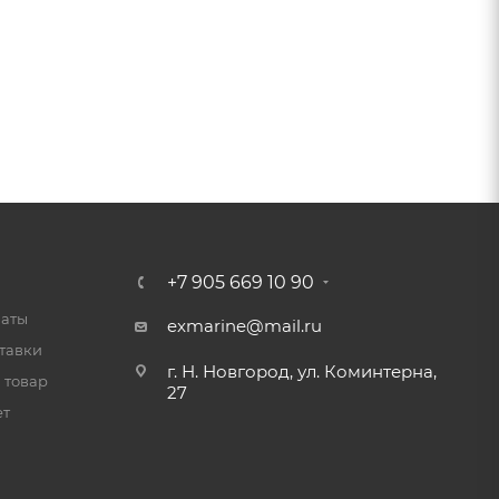
+7 905 669 10 90
латы
exmarine@mail.ru
тавки
г. Н. Новгород, ул. Коминтерна,
 товар
27
ет