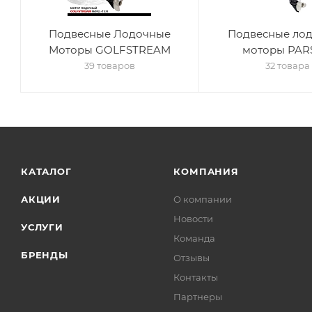
Подвесные Лодочные
Подвесные ло
Моторы GOLFSTREAM
моторы PAR
39 товаров
32 товара
КАТАЛОГ
КОМПАНИЯ
АКЦИИ
О компании
Новости
УСЛУГИ
Команда
БРЕНДЫ
Отзывы
Контакты
Партнеры