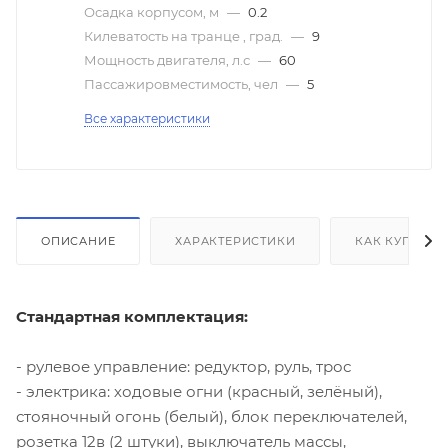
Осадка корпусом, м
—
0.2
Килеватость на транце , град.
—
9
Мощность двигателя, л.с
—
60
Пассажировместимость, чел
—
5
Все характеристики
ОПИСАНИЕ
ХАРАКТЕРИСТИКИ
КАК КУПИТЬ
Стандартная комплектация:
- рулевое управление: редуктор, руль, трос
- электрика: ходовые огни (красный, зелёный),
стояночный огонь (белый), блок переключателей,
розетка 12в (2 штуки), выключатель массы,