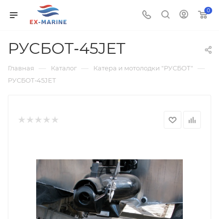
0
РУСБОТ‑45JET
—
—
—
Главная
Каталог
Катера и мотолодки "РУСБОТ"
РУСБОТ‑45JET