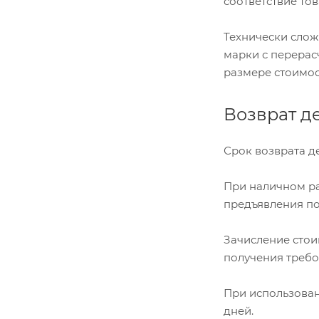
соответствие то
Технически слож
марки с перерас
размере стоимос
Возврат д
Срок возврата д
При наличном ра
предъявления по
Зачисление стои
получения требо
При использован
дней.