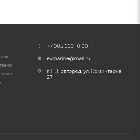
+7 905 669 10 90
латы
exmarine@mail.ru
тавки
г. Н. Новгород, ул. Коминтерна,
 товар
27
ет