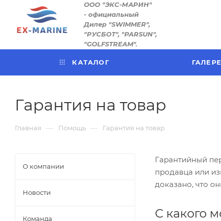
ООО "ЭКС-МАРИН"
- официальный
Дилер "SWIMMER",
"РУСБОТ", "PARSUN",
"GOLFSTREAM".
КАТАЛОГ
ГАЛЕР
Гарантия на товар
—
—
Главная
Помощь
Гарантия на товар
Гарантийный пер
О компании
продавца или из
доказано, что о
Новости
С какого 
Команда