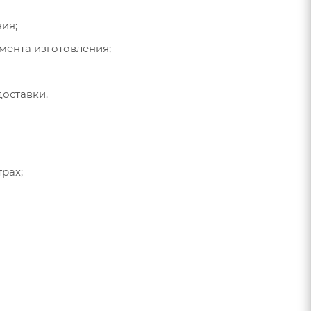
ия;
омента изготовления;
доставки.
рах;