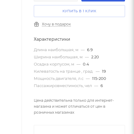
КУПИТЬ В 1 КЛИК
Хочу в подарок
Характеристики
Длина наибольшая, м
—
6.9
Ширина наибольшая, м
—
2.20
Осадка корпусом, м
—
0.4
Килеватость на транце , град.
—
19
Мощность двигателя, л.с
—
115-200
Пассажировместимость, чел
—
6
Цена действительна только для интернет-
магазина и может отличаться от цен в
розничных магазинах