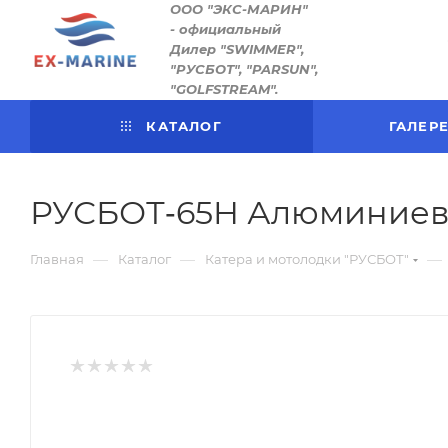
ООО "ЭКС-МАРИН"
- официальный
Дилер "SWIMMER",
"РУСБОТ", "PARSUN",
"GOLFSTREAM".
КАТАЛОГ
ГАЛЕР
РУСБОТ‑65H Алюминиева
—
—
—
Главная
Каталог
Катера и мотолодки "РУСБОТ"