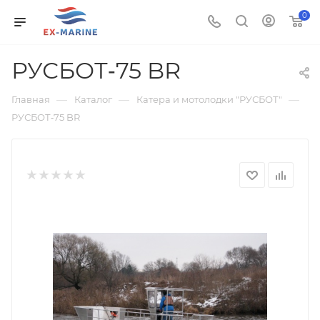
0
РУСБОТ‑75 BR
—
—
—
Главная
Каталог
Катера и мотолодки "РУСБОТ"
РУСБОТ‑75 BR